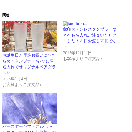
関連
象印ステンレスタンブラーな
どへお名入れご注文いただき
ました＊即日お渡し可能です
＊
2015年12月11日
お誕生日と昇進お祝いに✨き
お客様よりご注文品♪
らめくタンブラーお2つに🥂
名入れでオリジナルペアグラ
ス✨
2026年1月4日
お客様よりご注文品♪
バースデーギフトに♪オシャ