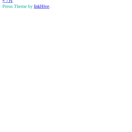
« 7月
Preus Theme by
InkHive
.