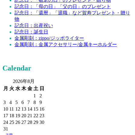
記念日：「敬老の日」のプレゼント・贈り物
記念日：「母の日」「父の日」のプレゼント
記念日：「還暦」「退職」など賀寿プレゼント・贈り
物
記念日：出産祝い
記念日：誕生日
金属彫刻：zippo/ジッポライター
金属彫刻：金属アクセサリー/金属キーホルダー
Calendar
2026年8月
月
火
水
木
金
土
日
1
2
3
4
5
6
7
8
9
10
11
12
13
14
15
16
17
18
19
20
21
22
23
24
25
26
27
28
29
30
31