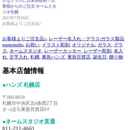
レなグラスにお名前彫刻－お
客様からのご注文/ネームスタ
ジオ札幌
2021年7月26日
お客様よりご注文品♪
お客様よりご注文品♪
,
レーザー名入れ：グラス/ガラス製品
namestudio
,
お祝い
,
イラスト彫刻
,
オリジナル
,
ガラス
,
グラ
ス
,
ネームスタジオ
,
レーザーカッター
,
レーザー彫刻
,
名入
れ
,
文字入れ
,
札幌
,
東急ハンズ
,
東急百貨店
,
誕生日
,
贈り物
基本店舗情報
●ハンズ 札幌店
〒060-8619
札幌市中央区北4条西2丁目
さっぽろ東急百貨店8Ｆ
●ネームスタジオ直通
011-211-4661