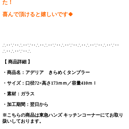
た！
喜んで頂けると嬉しいです🍀
∴‥∵‥∴‥∵‥∴‥∴‥∵‥∴‥∵‥∴‥∴‥∵‥∴‥∵‥
∴‥∴‥∵‥∴
【 商品詳細 】
・商品名：アデリア きらめくタンブラー
・サイズ：口径72×高さ173ｍｍ／
容量410ｍｌ
・素材：ガラス
・加工期間：翌日から
※こちらの商品は東急ハンズ キッチンコーナーにてお取り
扱いしております。