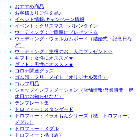
おすすめ商品
お客様よりご注文品♪
イベント情報/キャンペーン情報
イベント：クリスマス・バレンタイン
ウェディング：ご両親にプレゼント☆
ウェディング：ウェルカムボード（結婚式・記念日な
ど）
ウェディング：主役のお二人にプレゼント☆
ギフト：女性にオススメ★
ギフト：男性にオススメ★
コロナ関連グッズ
ゴム印・フリーメイト（オリジナル製作）
ゴルフ用品
ショップインフォメーション（店舗情報/営業時間・定
休日のお知らせなど）
テンプレート集
トロフィー：スタンダード
トロフィー：ドラえもんシリーズ（楯、トロフィー、
メダル）
トロフィー：メダル
トロフィー：楯（盾）