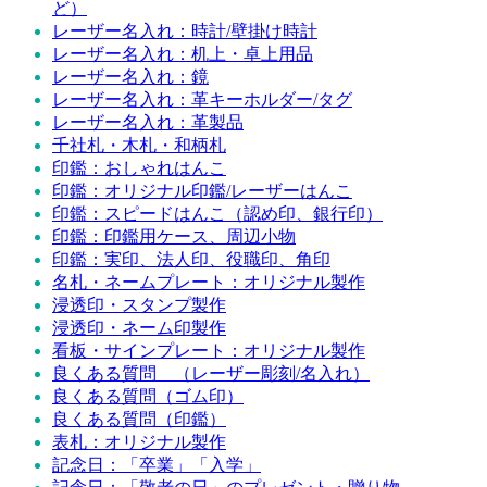
ど）
レーザー名入れ：時計/壁掛け時計
レーザー名入れ：机上・卓上用品
レーザー名入れ：鏡
レーザー名入れ：革キーホルダー/タグ
レーザー名入れ：革製品
千社札・木札・和柄札
印鑑：おしゃれはんこ
印鑑：オリジナル印鑑/レーザーはんこ
印鑑：スピードはんこ（認め印、銀行印）
印鑑：印鑑用ケース、周辺小物
印鑑：実印、法人印、役職印、角印
名札・ネームプレート：オリジナル製作
浸透印・スタンプ製作
浸透印・ネーム印製作
看板・サインプレート：オリジナル製作
良くある質問 （レーザー彫刻/名入れ）
良くある質問（ゴム印）
良くある質問（印鑑）
表札：オリジナル製作
記念日：「卒業」「入学」