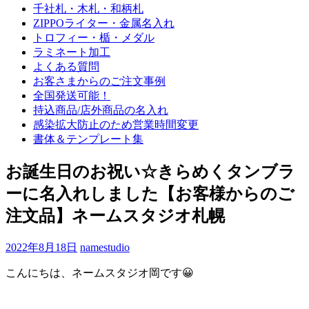
千社札・木札・和柄札
ZIPPOライター・金属名入れ
トロフィー・楯・メダル
ラミネート加工
よくある質問
お客さまからのご注文事例
全国発送可能！
持込商品/店外商品の名入れ
感染拡大防止のため営業時間変更
書体＆テンプレート集
お誕生日のお祝い☆きらめくタンブラ
ーに名入れしました【お客様からのご
注文品】ネームスタジオ札幌
2022年8月18日
namestudio
こんにちは、ネームスタジオ岡です😀