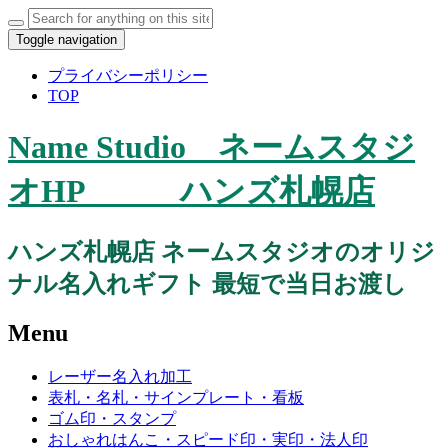
Search
for:
Toggle navigation
プライバシーポリシー
TOP
Name Studio ネームスタジ
オHP ハンズ札幌店
ハンズ札幌店 ネームスタジオのオリジ
ナル名入れギフト 最短で当日お渡し
Menu
Skip
レーザー名入れ加工
to
表札・名札・サインプレート・看板
content
ゴム印・スタンプ
おしゃれはんこ・スピード印・実印・法人印