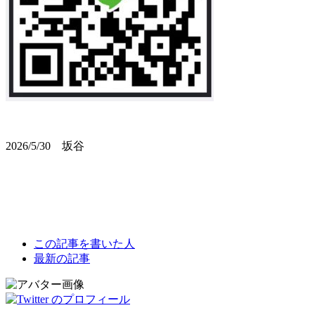
2026/5/30 坂谷
The
この記事を書いた人
following
最新の記事
two
tabs
change
content