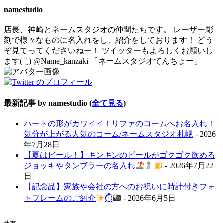
below.
namestudio
店長、神崎とネームスタジオの仲間たちです。 レーザー彫
刻で様々なものに名入れをし、紹介をしております！ どう
ぞ見てってくださいねー！ ツイッターもよろしくお願いし
ます( ¨̮ ) @Name_kanzaki 「ネームスタジオてんちょー」
最新記事 by namestudio
(
全て見る
)
ハートの形がカワイイ！リファのコームへお名入れ！
気分が上がる人気のコーム/ネームスタジオ札幌
- 2026
年7月28日
【夏はビール！】キンキンのビールがゴクゴク飲める
ジョッキやタンブラーの名入れ
- 2026年7月22
日
【記念品】家族や会社の方へのお祝いに時計付きフォ
トフレームのご紹介
⏱
- 2026年6月5日