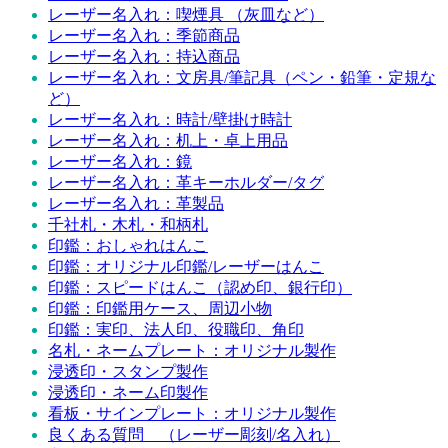
レーザー名入れ：喫煙具 （灰皿など）
レーザー名入れ：季節商品
レーザー名入れ：持込商品
レーザー名入れ：文房具/筆記具（ペン・鉛筆・定規な
ど）
レーザー名入れ：時計/壁掛け時計
レーザー名入れ：机上・卓上用品
レーザー名入れ：鏡
レーザー名入れ：革キーホルダー/タグ
レーザー名入れ：革製品
千社札・木札・和柄札
印鑑：おしゃれはんこ
印鑑：オリジナル印鑑/レーザーはんこ
印鑑：スピードはんこ（認め印、銀行印）
印鑑：印鑑用ケース、周辺小物
印鑑：実印、法人印、役職印、角印
名札・ネームプレート：オリジナル製作
浸透印・スタンプ製作
浸透印・ネーム印製作
看板・サインプレート：オリジナル製作
良くある質問 （レーザー彫刻/名入れ）