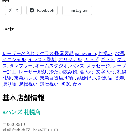
共有:
X
Facebook
instagram
いいね:
レーザー名入れ：グラス/陶器製品
namestudio
,
お祝い
,
お酒
,
イニシャル
,
イラスト彫刻
,
オリジナル
,
カップ
,
ギフト
,
グラ
ス
,
タンブラー
,
ネームスタジオ
,
ハンズ
,
メッセージ
,
レーザ
ー加工
,
レーザー彫刻
,
冷たい飲み物
,
名入れ
,
文字入れ
,
札幌
,
札駅
,
東急ハンズ
,
東急百貨店
,
焼酎
,
結婚祝い
,
記念品
,
賀寿
,
贈り物
,
退職祝い
,
還暦祝い
,
陶器
,
食器
基本店舗情報
●ハンズ 札幌店
〒060-8619
札幌市中央区北4条西2丁目