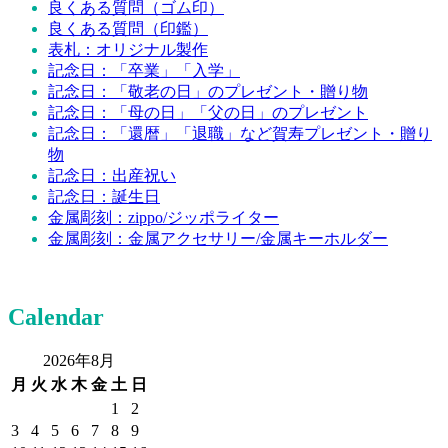
良くある質問（ゴム印）
良くある質問（印鑑）
表札：オリジナル製作
記念日：「卒業」「入学」
記念日：「敬老の日」のプレゼント・贈り物
記念日：「母の日」「父の日」のプレゼント
記念日：「還暦」「退職」など賀寿プレゼント・贈り
物
記念日：出産祝い
記念日：誕生日
金属彫刻：zippo/ジッポライター
金属彫刻：金属アクセサリー/金属キーホルダー
Calendar
2026年8月
月
火
水
木
金
土
日
1
2
3
4
5
6
7
8
9