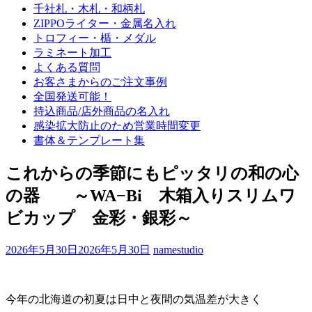
千社札・木札・和柄札
ZIPPOライター・金属名入れ
トロフィー・楯・メダル
ラミネート加工
よくある質問
お客さまからのご注文事例
全国発送可能！
持込商品/店外商品の名入れ
感染拡大防止のため営業時間変更
書体＆テンプレート集
これからの季節にもピッタリの和の心
の器 ～WA−Bi 木箱入りスリムワ
ビカップ 金彩・銀彩～
2026年5月30日
2026年5月30日
namestudio
今年の北海道の初夏は日中と夜間の気温差が大きく