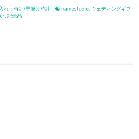
入れ：時計/壁掛け時計
namestudio
,
ウェディングギフ
い
,
記念品