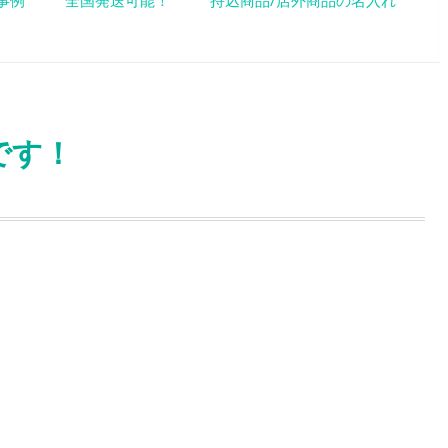
事例
全国発送可能！
持込商品/店外商品の名入れ
です！