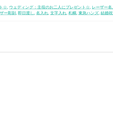
ト☆
,
ウェディング：主役のお二人にプレゼント☆
,
レーザー名
ザー彫刻
,
即日渡し
,
名入れ
,
文字入れ
,
札幌
,
東急ハンズ
,
結婚祝