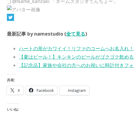
¨̮ ) @Name_kanzaki 「ネームスタジオてんちょー」
最新記事 by namestudio
(
全て見る
)
ハートの形がカワイイ！リファのコームへお名入れ！
【夏はビール！】キンキンのビールがゴクゴク飲める
【記念品】家族や会社の方へのお祝いに時計付きフォ
共有:
X
Facebook
instagram
いいね: