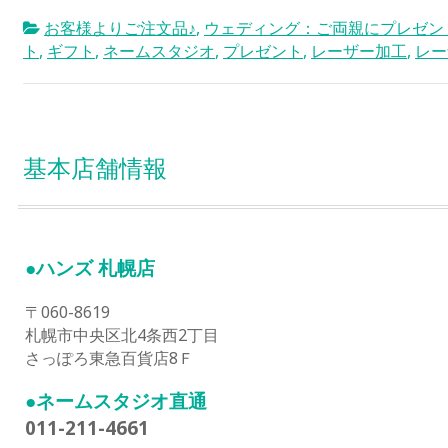
お客様よりご注文品♪
,
ウェディング：ご両親にプレゼン
ト
,
ギフト
,
ネームスタジオ
,
プレゼント
,
レーザー加工
,
レー
基本店舗情報
●ハンズ 札幌店
〒060-8619
札幌市中央区北4条西2丁目
さっぽろ東急百貨店8Ｆ
●ネームスタジオ直通
011-211-4661