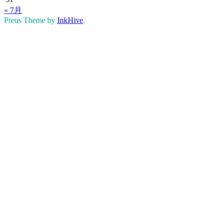
« 7月
Preus Theme by
InkHive
.