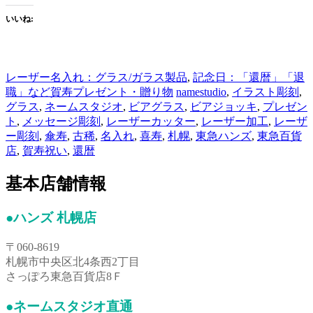
いいね:
レーザー名入れ：グラス/ガラス製品
,
記念日：「還暦」「退
職」など賀寿プレゼント・贈り物
namestudio
,
イラスト彫刻
,
グラス
,
ネームスタジオ
,
ビアグラス
,
ビアジョッキ
,
プレゼン
ト
,
メッセージ彫刻
,
レーザーカッター
,
レーザー加工
,
レーザ
ー彫刻
,
傘寿
,
古稀
,
名入れ
,
喜寿
,
札幌
,
東急ハンズ
,
東急百貨
店
,
賀寿祝い
,
還暦
基本店舗情報
●ハンズ 札幌店
〒060-8619
札幌市中央区北4条西2丁目
さっぽろ東急百貨店8Ｆ
●ネームスタジオ直通