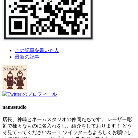
The
この記事を書いた人
following
最新の記事
two
tabs
change
content
below.
namestudio
店長、神崎とネームスタジオの仲間たちです。 レーザー彫
刻で様々なものに名入れをし、紹介をしております！ どう
ぞ見てってくださいねー！ ツイッターもよろしくお願いし