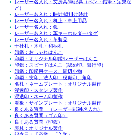
レーザー名入れ：文房具/筆記具（ペン・鉛筆・定規な
ど）
レーザー名入れ：時計/壁掛け時計
レーザー名入れ：机上・卓上用品
レーザー名入れ：鏡
レーザー名入れ：革キーホルダー/タグ
レーザー名入れ：革製品
千社札・木札・和柄札
印鑑：おしゃれはんこ
印鑑：オリジナル印鑑/レーザーはんこ
印鑑：スピードはんこ（認め印、銀行印）
印鑑：印鑑用ケース、周辺小物
印鑑：実印、法人印、役職印、角印
名札・ネームプレート：オリジナル製作
浸透印・スタンプ製作
浸透印・ネーム印製作
看板・サインプレート：オリジナル製作
良くある質問 （レーザー彫刻/名入れ）
良くある質問（ゴム印）
良くある質問（印鑑）
表札：オリジナル製作
記念日：「卒業」「入学」