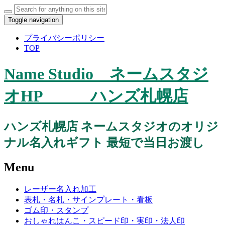
Search
for:
Toggle navigation
プライバシーポリシー
TOP
Name Studio ネームスタジ
オHP ハンズ札幌店
ハンズ札幌店 ネームスタジオのオリジ
ナル名入れギフト 最短で当日お渡し
Menu
Skip
レーザー名入れ加工
to
表札・名札・サインプレート・看板
content
ゴム印・スタンプ
おしゃれはんこ・スピード印・実印・法人印