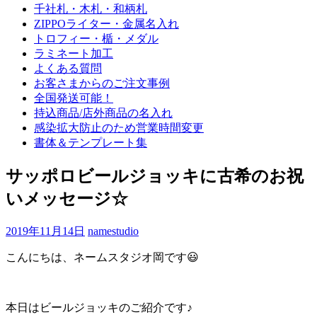
千社札・木札・和柄札
ZIPPOライター・金属名入れ
トロフィー・楯・メダル
ラミネート加工
よくある質問
お客さまからのご注文事例
全国発送可能！
持込商品/店外商品の名入れ
感染拡大防止のため営業時間変更
書体＆テンプレート集
サッポロビールジョッキに古希のお祝
いメッセージ☆
2019年11月14日
namestudio
こんにちは、ネームスタジオ岡です😃
本日はビールジョッキのご紹介です♪