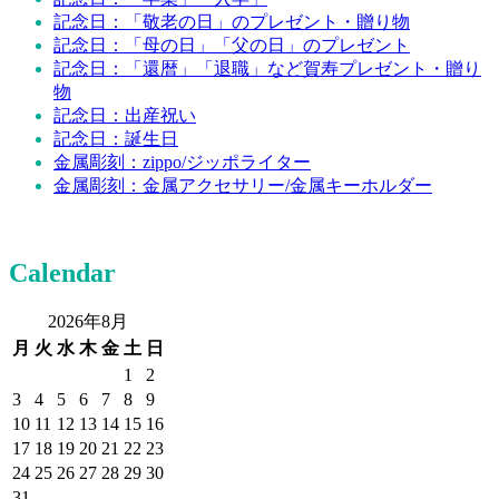
記念日：「敬老の日」のプレゼント・贈り物
記念日：「母の日」「父の日」のプレゼント
記念日：「還暦」「退職」など賀寿プレゼント・贈り
物
記念日：出産祝い
記念日：誕生日
金属彫刻：zippo/ジッポライター
金属彫刻：金属アクセサリー/金属キーホルダー
Calendar
2026年8月
月
火
水
木
金
土
日
1
2
3
4
5
6
7
8
9
10
11
12
13
14
15
16
17
18
19
20
21
22
23
24
25
26
27
28
29
30
31