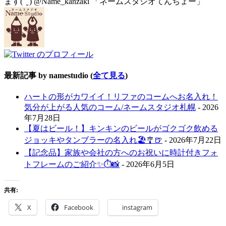
ます( ¨̮ ) @Name_kanzaki 「ネームスタジオてんちょー」
最新記事 by namestudio
(
全て見る
)
ハートの形がカワイイ！リファのコームへお名入れ！
気分が上がる人気のコーム/ネームスタジオ札幌
- 2026
年7月28日
【夏はビール！】キンキンのビールがゴクゴク飲める
ジョッキやタンブラーの名入れ🏖️🎐🍺
- 2026年7月22日
【記念品】家族や会社の方へのお祝いに時計付きフォ
トフレームのご紹介✨⏱📸
- 2026年6月5日
共有:
X
Facebook
instagram