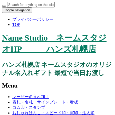
Search
for:
Toggle navigation
プライバシーポリシー
TOP
Name Studio ネームスタジ
オHP ハンズ札幌店
ハンズ札幌店 ネームスタジオのオリジ
ナル名入れギフト 最短で当日お渡し
Menu
Skip
レーザー名入れ加工
to
表札・名札・サインプレート・看板
content
ゴム印・スタンプ
おしゃれはんこ・スピード印・実印・法人印