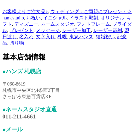
お客様よりご注文品♪
,
ウェディング：ご両親にプレゼント☆
namestudio
,
お祝い
,
イニシャル
,
イラスト彫刻
,
オリジナル
,
ギ
フト
,
ディズニー
,
ネームスタジオ
,
フォトフレーム
,
ブライダ
ル
,
プレゼント
,
メッセージ
,
レーザー加工
,
レーザー彫刻
,
即
日渡し
,
名入れ
,
文字入れ
,
札幌
,
東急ハンズ
,
結婚祝い
,
記念
品
,
贈り物
基本店舗情報
●ハンズ 札幌店
〒060-8619
札幌市中央区北4条西2丁目
さっぽろ東急百貨店8Ｆ
●ネームスタジオ直通
011-211-4661
●メール