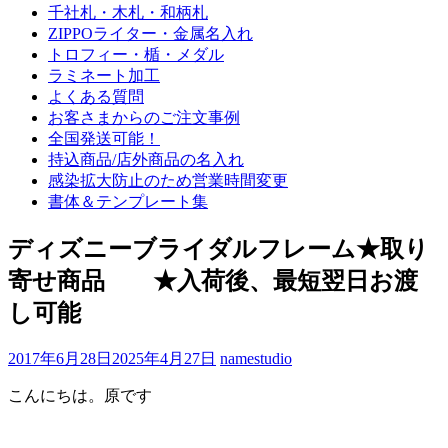
千社札・木札・和柄札
ZIPPOライター・金属名入れ
トロフィー・楯・メダル
ラミネート加工
よくある質問
お客さまからのご注文事例
全国発送可能！
持込商品/店外商品の名入れ
感染拡大防止のため営業時間変更
書体＆テンプレート集
ディズニーブライダルフレーム★取り
寄せ商品 ★入荷後、最短翌日お渡
し可能
2017年6月28日
2025年4月27日
namestudio
こんにちは。原です