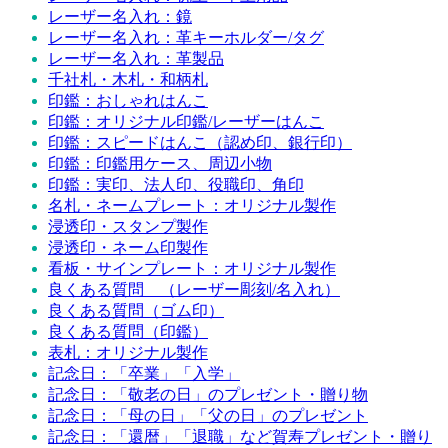
レーザー名入れ：鏡
レーザー名入れ：革キーホルダー/タグ
レーザー名入れ：革製品
千社札・木札・和柄札
印鑑：おしゃれはんこ
印鑑：オリジナル印鑑/レーザーはんこ
印鑑：スピードはんこ（認め印、銀行印）
印鑑：印鑑用ケース、周辺小物
印鑑：実印、法人印、役職印、角印
名札・ネームプレート：オリジナル製作
浸透印・スタンプ製作
浸透印・ネーム印製作
看板・サインプレート：オリジナル製作
良くある質問 （レーザー彫刻/名入れ）
良くある質問（ゴム印）
良くある質問（印鑑）
表札：オリジナル製作
記念日：「卒業」「入学」
記念日：「敬老の日」のプレゼント・贈り物
記念日：「母の日」「父の日」のプレゼント
記念日：「還暦」「退職」など賀寿プレゼント・贈り