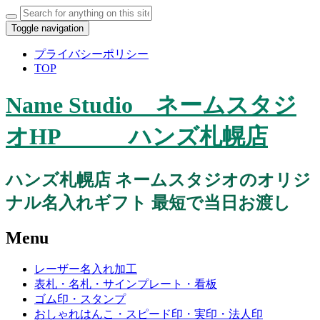
Search
for:
Toggle navigation
プライバシーポリシー
TOP
Name Studio ネームスタジ
オHP ハンズ札幌店
ハンズ札幌店 ネームスタジオのオリジ
ナル名入れギフト 最短で当日お渡し
Menu
Skip
レーザー名入れ加工
to
表札・名札・サインプレート・看板
content
ゴム印・スタンプ
おしゃれはんこ・スピード印・実印・法人印