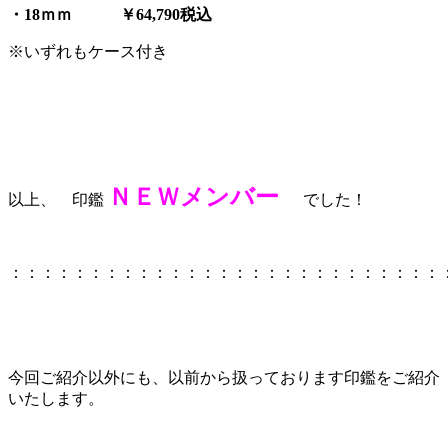
・18
ｍｍ ￥64,790税込
※いずれもケース付き
ＮＥＷメンバー
以上、 印鑑
でした！
：：：：：：：：：：：：：：：：：：：：：：：：：：：
今回ご紹介以外にも、以前から扱っております印鑑をご紹介
いたします。