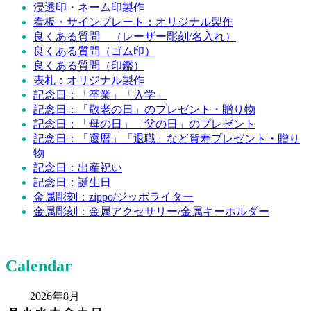
浸透印・ネーム印製作
看板・サインプレート：オリジナル製作
良くある質問 （レーザー彫刻/名入れ）
良くある質問（ゴム印）
良くある質問（印鑑）
表札：オリジナル製作
記念日：「卒業」「入学」
記念日：「敬老の日」のプレゼント・贈り物
記念日：「母の日」「父の日」のプレゼント
記念日：「還暦」「退職」など賀寿プレゼント・贈り
物
記念日：出産祝い
記念日：誕生日
金属彫刻：zippo/ジッポライター
金属彫刻：金属アクセサリー/金属キーホルダー
Calendar
2026年8月