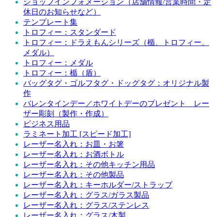
ショップインフォメーション（店舗情報/営業時間・定
休日のお知らせなど）
テンプレート集
トロフィー：スタンダード
トロフィー：ドラえもんシリーズ（楯、トロフィー、
メダル）
トロフィー：メダル
トロフィー：楯（盾）
バッグタグ・ゴルフタグ・ドッグタグ：オリジナル製
作
バレンタインデー／ホワイトデーのプレゼント レー
ザー彫刻（製作・作成）
ビジネス用品
ラミネート加工 [スピード加工]
レーザー名入れ：お皿・お箸
レーザー名入れ：お酒ボトル
レーザー名入れ：その他キッチン用品
レーザー名入れ：その他製品
レーザー名入れ：キーホルダー/ストラップ
レーザー名入れ：グラス/ガラス製品
レーザー名入れ：グラス/ステンレス
レーザー名入れ：グラス/木製