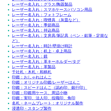
レーザー名入れ：グラス/陶器製品
レーザー名入れ：スマホケース/パソコン用品
レーザー名入れ：フォトフレーム
レーザー名入れ：喫煙具 （灰皿など）
レーザー名入れ：季節商品
レーザー名入れ：持込商品
レーザー名入れ：文房具/筆記具（ペン・鉛筆・定規な
ど）
レーザー名入れ：時計/壁掛け時計
レーザー名入れ：机上・卓上用品
レーザー名入れ：鏡
レーザー名入れ：革キーホルダー/タグ
レーザー名入れ：革製品
千社札・木札・和柄札
印鑑：おしゃれはんこ
印鑑：オリジナル印鑑/レーザーはんこ
印鑑：スピードはんこ（認め印、銀行印）
印鑑：印鑑用ケース、周辺小物
印鑑：実印、法人印、役職印、角印
名札・ネームプレート：オリジナル製作
浸透印・スタンプ製作