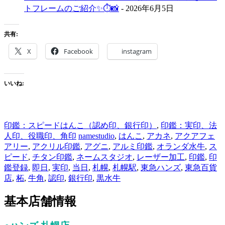
トフレームのご紹介✨⏱📸
- 2026年6月5日
共有:
X
Facebook
instagram
いいね:
印鑑：スピードはんこ（認め印、銀行印）
,
印鑑：実印、法
人印、役職印、角印
namestudio
,
はんこ
,
アカネ
,
アクアフェ
アリー
,
アクリル印鑑
,
アグニ
,
アルミ印鑑
,
オランダ水牛
,
ス
ピード
,
チタン印鑑
,
ネームスタジオ
,
レーザー加工
,
印鑑
,
印
鑑登録
,
即日
,
実印
,
当日
,
札幌
,
札幌駅
,
東急ハンズ
,
東急百貨
店
,
柘
,
牛角
,
認印
,
銀行印
,
黒水牛
基本店舗情報