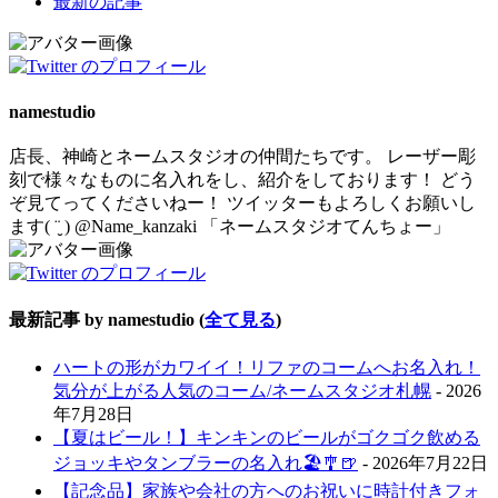
最新の記事
two
tabs
change
content
below.
namestudio
店長、神崎とネームスタジオの仲間たちです。 レーザー彫
刻で様々なものに名入れをし、紹介をしております！ どう
ぞ見てってくださいねー！ ツイッターもよろしくお願いし
ます( ¨̮ ) @Name_kanzaki 「ネームスタジオてんちょー」
最新記事 by namestudio
(
全て見る
)
ハートの形がカワイイ！リファのコームへお名入れ！
気分が上がる人気のコーム/ネームスタジオ札幌
- 2026
年7月28日
【夏はビール！】キンキンのビールがゴクゴク飲める
ジョッキやタンブラーの名入れ🏖️🎐🍺
- 2026年7月22日
【記念品】家族や会社の方へのお祝いに時計付きフォ