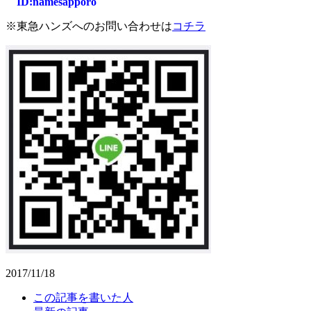
I
D:n
amesapporo
※東急ハンズへのお問い合わせは
コチラ
2017/11/18
The
この記事を書いた人
following