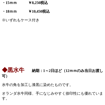
・15
ｍｍ ￥8,250税込
・18
ｍｍ ￥10,450税込
※いずれもケース付き
◆黒水牛
納期：1～2日ほど（12ｍｍのみ当日お渡し
可）
水牛の角を加工し漆黒に染めたものです。
オランダ水牛同様、手になじみやすく捺印性にも優れていま
す。