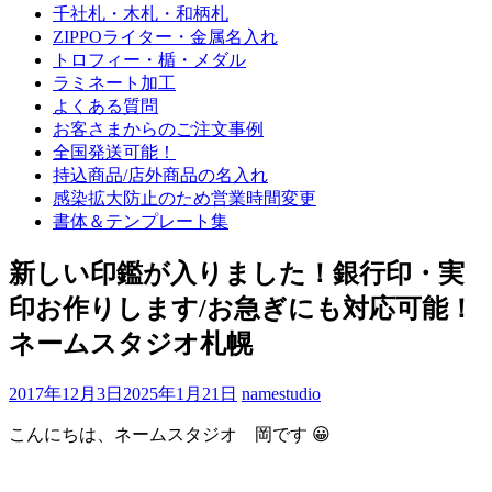
千社札・木札・和柄札
ZIPPOライター・金属名入れ
トロフィー・楯・メダル
ラミネート加工
よくある質問
お客さまからのご注文事例
全国発送可能！
持込商品/店外商品の名入れ
感染拡大防止のため営業時間変更
書体＆テンプレート集
新しい印鑑が入りました！銀行印・実
印お作りします/お急ぎにも対応可能！
ネームスタジオ札幌
2017年12月3日
2025年1月21日
namestudio
こんにちは、ネームスタジオ 岡です 😀