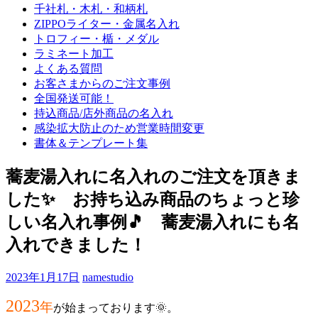
千社札・木札・和柄札
ZIPPOライター・金属名入れ
トロフィー・楯・メダル
ラミネート加工
よくある質問
お客さまからのご注文事例
全国発送可能！
持込商品/店外商品の名入れ
感染拡大防止のため営業時間変更
書体＆テンプレート集
蕎麦湯入れに名入れのご注文を頂きま
した✨ お持ち込み商品のちょっと珍
しい名入れ事例🎵 蕎麦湯入れにも名
入れできました！
2023年1月17日
namestudio
2023
年
が始まっております🌞。