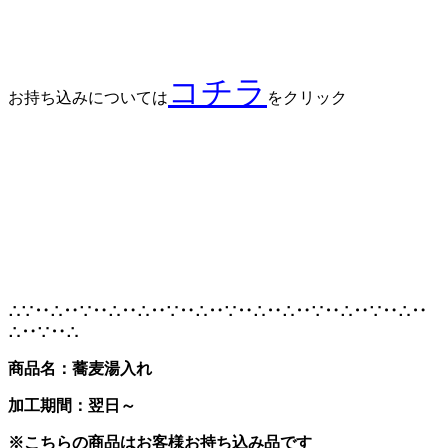
コチラ
お持ち込みについては
をクリック
∴∵‥∴‥∵‥∴‥∴‥∵‥∴‥∵‥∴‥∴‥∵‥∴‥∵‥∴‥
∴‥∵‥∴
商品名：蕎麦湯入れ
加工期間：翌日～
※こちらの商品はお客様お持ち込み品です