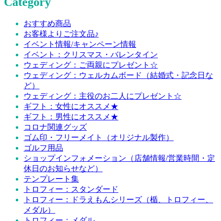
Category
おすすめ商品
お客様よりご注文品♪
イベント情報/キャンペーン情報
イベント：クリスマス・バレンタイン
ウェディング：ご両親にプレゼント☆
ウェディング：ウェルカムボード（結婚式・記念日な
ど）
ウェディング：主役のお二人にプレゼント☆
ギフト：女性にオススメ★
ギフト：男性にオススメ★
コロナ関連グッズ
ゴム印・フリーメイト（オリジナル製作）
ゴルフ用品
ショップインフォメーション（店舗情報/営業時間・定
休日のお知らせなど）
テンプレート集
トロフィー：スタンダード
トロフィー：ドラえもんシリーズ（楯、トロフィー、
メダル）
トロフィー：メダル