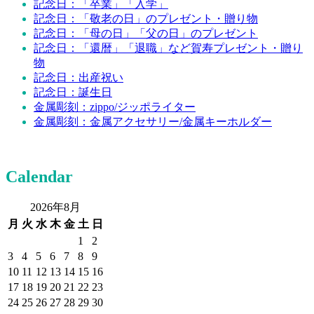
記念日：「卒業」「入学」
記念日：「敬老の日」のプレゼント・贈り物
記念日：「母の日」「父の日」のプレゼント
記念日：「還暦」「退職」など賀寿プレゼント・贈り
物
記念日：出産祝い
記念日：誕生日
金属彫刻：zippo/ジッポライター
金属彫刻：金属アクセサリー/金属キーホルダー
Calendar
2026年8月
月
火
水
木
金
土
日
1
2
3
4
5
6
7
8
9
10
11
12
13
14
15
16
17
18
19
20
21
22
23
24
25
26
27
28
29
30