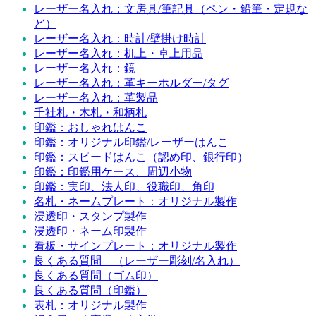
レーザー名入れ：文房具/筆記具（ペン・鉛筆・定規な
ど）
レーザー名入れ：時計/壁掛け時計
レーザー名入れ：机上・卓上用品
レーザー名入れ：鏡
レーザー名入れ：革キーホルダー/タグ
レーザー名入れ：革製品
千社札・木札・和柄札
印鑑：おしゃれはんこ
印鑑：オリジナル印鑑/レーザーはんこ
印鑑：スピードはんこ（認め印、銀行印）
印鑑：印鑑用ケース、周辺小物
印鑑：実印、法人印、役職印、角印
名札・ネームプレート：オリジナル製作
浸透印・スタンプ製作
浸透印・ネーム印製作
看板・サインプレート：オリジナル製作
良くある質問 （レーザー彫刻/名入れ）
良くある質問（ゴム印）
良くある質問（印鑑）
表札：オリジナル製作