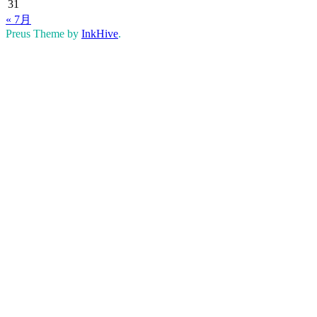
31
« 7月
Preus Theme by
InkHive
.