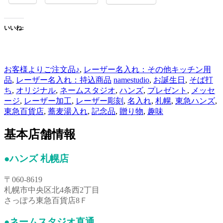
いいね:
お客様よりご注文品♪
,
レーザー名入れ：その他キッチン用
品
,
レーザー名入れ：持込商品
namestudio
,
お誕生日
,
そば打
ち
,
オリジナル
,
ネームスタジオ
,
ハンズ
,
プレゼント
,
メッセ
ージ
,
レーザー加工
,
レーザー彫刻
,
名入れ
,
札幌
,
東急ハンズ
,
東急百貨店
,
蕎麦湯入れ
,
記念品
,
贈り物
,
趣味
基本店舗情報
●ハンズ 札幌店
〒060-8619
札幌市中央区北4条西2丁目
さっぽろ東急百貨店8Ｆ
●ネームスタジオ直通