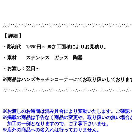
∴∵‥∴‥∵‥∴‥∴‥∵‥∴‥∵‥∴‥∴‥∵‥∴‥∵‥∴‥∴
【 詳細 】
・彫刻代 1,650円～ ※加工面積によりお見積り。
・素材 ステンレス
ガラス 陶器
・お渡し：翌日～
※商品はハンズキッチンコーナーにてお取り扱いしておりま
∴∵‥∴‥∵‥∴‥∴‥∵‥∴‥∵‥∴‥∴‥∵‥∴‥∵‥∴‥∴
※
お渡しのお時間は混み具合により変動いたします。ご確認
※掲載の商品は予告なく商品の変更や、取り扱いの無い場合
加工の一例となりますので、ご了承下さいませ。
※店外の商品への名入れは行っておりません。