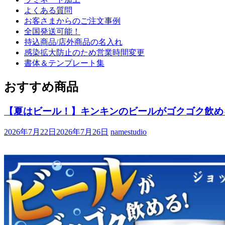
よくある質問
お客さまからのご注文事例
全国発送可能！
持込商品/店外商品の名入れ
感染拡大防止のため営業時間変更
書体＆テンプレート集
おすすめ商品
【夏はビール！】キンキンのビールがゴクゴク飲め
2026年7月22日
2026年7月26日
namestudio