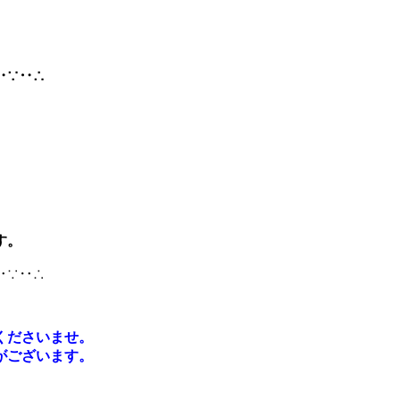
‥∵‥∴
す。
‥∵‥∴
くださいませ。
がございます。