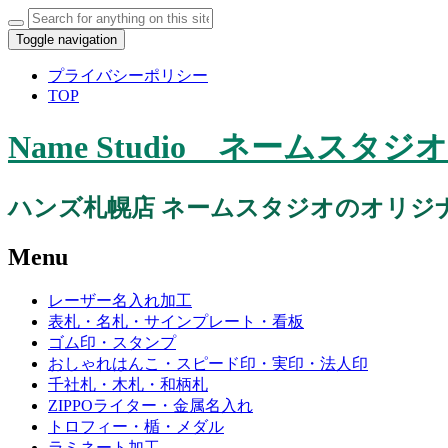
Toggle navigation
プライバシーポリシー
TOP
Name Studio ネーム
ハンズ札幌店 ネームスタジオのオリジ
Menu
レーザー名入れ加工
表札・名札・サインプレート・看板
ゴム印・スタンプ
おしゃれはんこ・スピード印・実印・法人印
千社札・木札・和柄札
ZIPPOライター・金属名入れ
トロフィー・楯・メダル
ラミネート加工