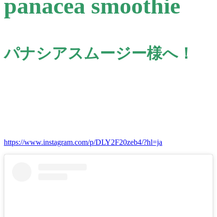
panacea smoothie
パナシアスムージー様へ！
https://www.instagram.com/p/DLY2F20zeb4/?hl=ja