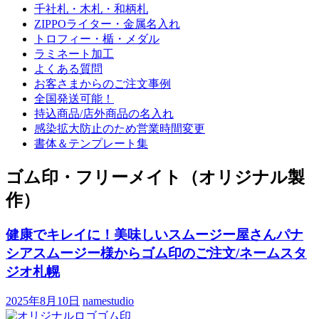
千社札・木札・和柄札
ZIPPOライター・金属名入れ
トロフィー・楯・メダル
ラミネート加工
よくある質問
お客さまからのご注文事例
全国発送可能！
持込商品/店外商品の名入れ
感染拡大防止のため営業時間変更
書体＆テンプレート集
ゴム印・フリーメイト（オリジナル製
作）
健康でキレイに！美味しいスムージー屋さんパナ
シアスムージー様からゴム印のご注文/ネームスタ
ジオ札幌
2025年8月10日
namestudio