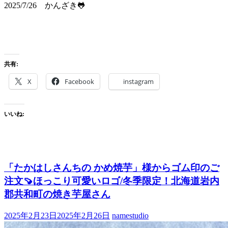
2025/7/26 かんざき🐸
共有:
X
Facebook
instagram
いいね:
「たかはしさんちの かめ焼芋」様からゴム印のご
注文🍠ほっこり可愛いロゴ/冬季限定！北海道岩内
郡共和町の焼き芋屋さん
2025年2月23日
2025年2月26日
namestudio