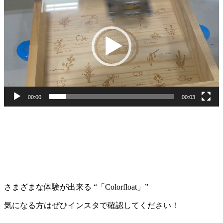
画
プ
レ
ー
ヤ
ー
00:00
00:03
さまざまな体験が出来る “「Colorfloat」”
気になる方はぜひインスタで確認してください！