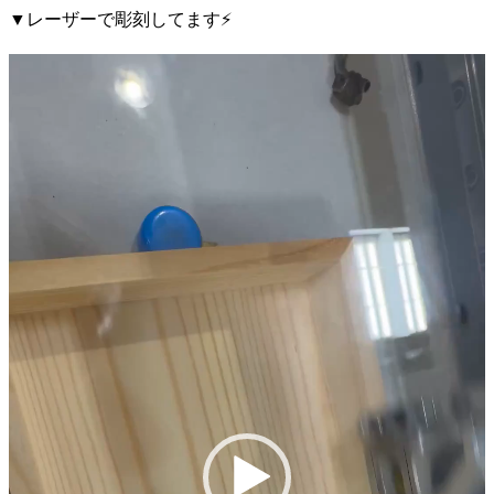
▼レーザーで彫刻してます⚡
動
画
プ
レ
ー
ヤ
ー