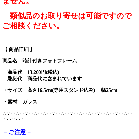
ません。
類似品のお取り寄せは可能ですので
ご相談ください。
【 商品詳細 】
商品名：時計付きフォトフレーム
商品代 13,200円(税込)
彫刻代 商品代に含まれています
・サイズ 高さ16.5cm(専用スタンド込み)
幅25
cm
・素材 ガラス
∴∵‥∴‥∵‥∴‥∴‥∵‥∴‥∵‥∴‥∴‥∵‥∴‥∵‥∴‥
∴‥∵‥∴
－ご注意－