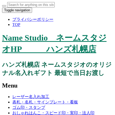
Search
for:
Toggle navigation
プライバシーポリシー
TOP
Name Studio ネームスタジ
オHP ハンズ札幌店
ハンズ札幌店 ネームスタジオのオリジ
ナル名入れギフト 最短で当日お渡し
Menu
Skip
レーザー名入れ加工
to
表札・名札・サインプレート・看板
content
ゴム印・スタンプ
おしゃれはんこ・スピード印・実印・法人印