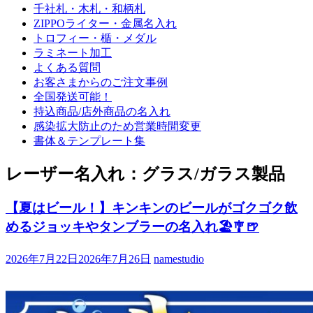
千社札・木札・和柄札
ZIPPOライター・金属名入れ
トロフィー・楯・メダル
ラミネート加工
よくある質問
お客さまからのご注文事例
全国発送可能！
持込商品/店外商品の名入れ
感染拡大防止のため営業時間変更
書体＆テンプレート集
レーザー名入れ：グラス/ガラス製品
【夏はビール！】キンキンのビールがゴクゴク飲
めるジョッキやタンブラーの名入れ🏖️🎐🍺
2026年7月22日
2026年7月26日
namestudio