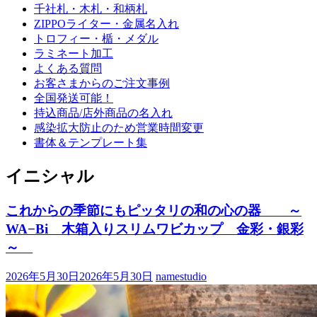
千社札・木札・和柄札
ZIPPOライター・金属名入れ
トロフィー・楯・メダル
ラミネート加工
よくある質問
お客さまからのご注文事例
全国発送可能！
持込商品/店外商品の名入れ
感染拡大防止のため営業時間変更
書体＆テンプレート集
イニシャル
これからの季節にもピッタリの和の心の器 ～
WA−Bi 木箱入りスリムワビカップ 金彩・銀彩
～
2026年5月30日
2026年5月30日
namestudio