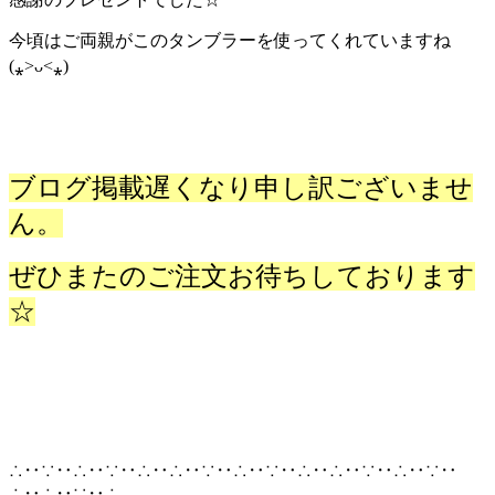
今頃はご両親がこのタンブラーを使ってくれていますね
(⁎˃ᴗ˂⁎)
ブログ掲載遅くなり申し訳ございませ
ん。
ぜひまたのご注文お待ちしております
☆
∴‥∵‥∴‥∵‥∴‥∴‥∵‥∴‥∵‥∴‥∴‥∵‥∴‥∵‥
∴‥∴‥∵‥∴