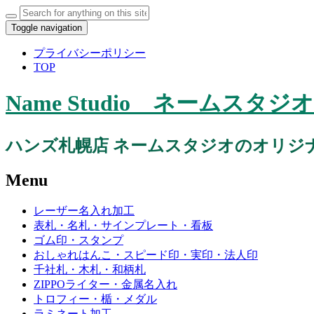
Toggle navigation
プライバシーポリシー
TOP
Name Studio ネーム
ハンズ札幌店 ネームスタジオのオリジ
Menu
レーザー名入れ加工
表札・名札・サインプレート・看板
ゴム印・スタンプ
おしゃれはんこ・スピード印・実印・法人印
千社札・木札・和柄札
ZIPPOライター・金属名入れ
トロフィー・楯・メダル
ラミネート加工