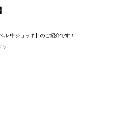
】
ベル 中ジョッキ】のご紹介です！
す✨