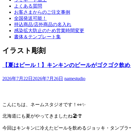
よくある質問
お客さまからのご注文事例
全国発送可能！
持込商品/店外商品の名入れ
感染拡大防止のため営業時間変更
書体＆テンプレート集
イラスト彫刻
【夏はビール！】キンキンのビールがゴクゴク飲めるジ
2026年7月22日
2026年7月26日
namestudio
こんにちは、ネームスタジオです！👀✨
北海道にも夏がやってきましたね🏖️🎐
今回はキンキンに冷えたビールを飲めるジョッキ・タンブラー