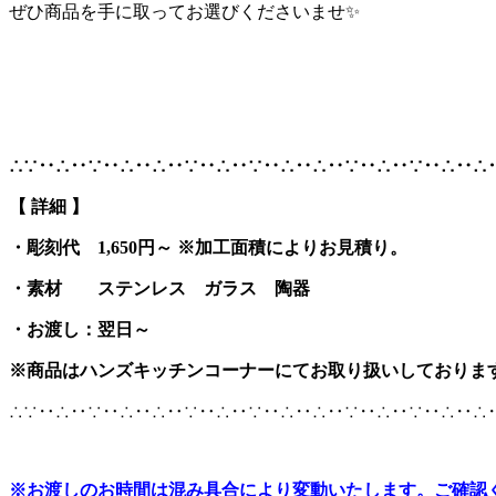
ぜひ商品を手に取ってお選びくださいませ✨
∴∵‥∴‥∵‥∴‥∴‥∵‥∴‥∵‥∴‥∴‥∵‥∴‥∵‥∴‥∴
【 詳細 】
・彫刻代 1,650円～ ※加工面積によりお見積り。
・素材 ステンレス
ガラス 陶器
・お渡し：翌日～
※商品はハンズキッチンコーナーにてお取り扱いしておりま
∴∵‥∴‥∵‥∴‥∴‥∵‥∴‥∵‥∴‥∴‥∵‥∴‥∵‥∴‥∴
※
お渡しのお時間は混み具合により変動いたします。ご確認