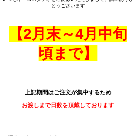
とうございます
【
2
月末～
4
月中旬
頃まで】
上記期間は
ご注文が集中するため
お渡しまで日数を頂戴しております