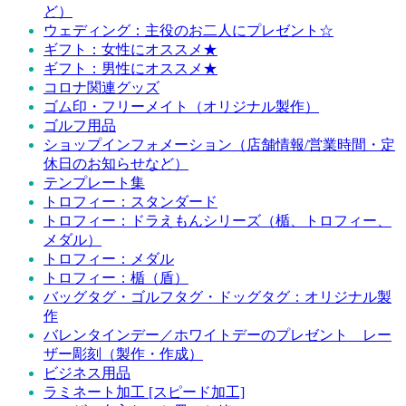
ど）
ウェディング：主役のお二人にプレゼント☆
ギフト：女性にオススメ★
ギフト：男性にオススメ★
コロナ関連グッズ
ゴム印・フリーメイト（オリジナル製作）
ゴルフ用品
ショップインフォメーション（店舗情報/営業時間・定
休日のお知らせなど）
テンプレート集
トロフィー：スタンダード
トロフィー：ドラえもんシリーズ（楯、トロフィー、
メダル）
トロフィー：メダル
トロフィー：楯（盾）
バッグタグ・ゴルフタグ・ドッグタグ：オリジナル製
作
バレンタインデー／ホワイトデーのプレゼント レー
ザー彫刻（製作・作成）
ビジネス用品
ラミネート加工 [スピード加工]