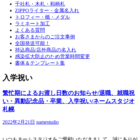
千社札・木札・和柄札
ZIPPOライター・金属名入れ
トロフィー・楯・メダル
ラミネート加工
よくある質問
お客さまからのご注文事例
全国発送可能！
持込商品/店外商品の名入れ
感染拡大防止のため営業時間変更
書体＆テンプレート集
入学祝い
繁忙期によるお渡し日数のお知らせ/退職、就職祝
い・異動記念品・卒業、入学祝い/ネームスタジオ
札幌
2022年2月21日
namestudio
いつもネームスタジオをご愛顧いただきまして、誠にありが