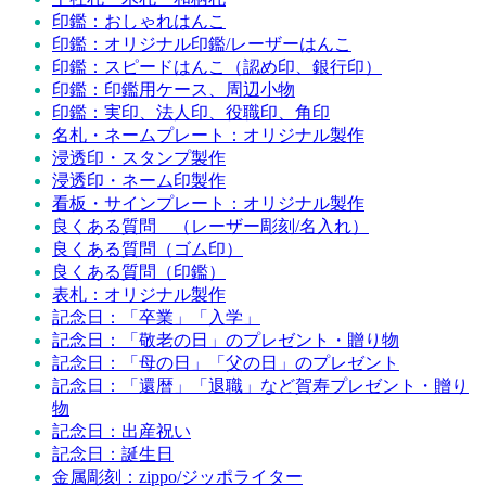
印鑑：おしゃれはんこ
印鑑：オリジナル印鑑/レーザーはんこ
印鑑：スピードはんこ（認め印、銀行印）
印鑑：印鑑用ケース、周辺小物
印鑑：実印、法人印、役職印、角印
名札・ネームプレート：オリジナル製作
浸透印・スタンプ製作
浸透印・ネーム印製作
看板・サインプレート：オリジナル製作
良くある質問 （レーザー彫刻/名入れ）
良くある質問（ゴム印）
良くある質問（印鑑）
表札：オリジナル製作
記念日：「卒業」「入学」
記念日：「敬老の日」のプレゼント・贈り物
記念日：「母の日」「父の日」のプレゼント
記念日：「還暦」「退職」など賀寿プレゼント・贈り
物
記念日：出産祝い
記念日：誕生日
金属彫刻：zippo/ジッポライター