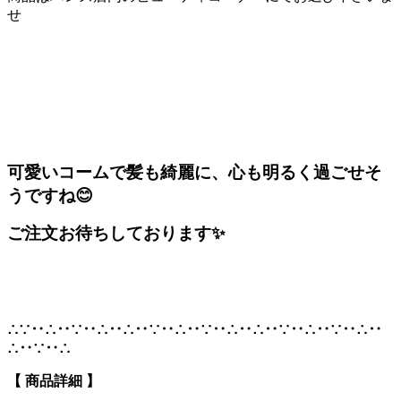
せ
可愛いコームで髪も綺麗に、心も明るく過ごせそ
うですね😊
ご注文お待ちしております✨
∴∵‥∴‥∵‥∴‥∴‥∵‥∴‥∵‥∴‥∴‥∵‥∴‥∵‥∴‥
∴‥∵‥∴
【 商品詳細 】