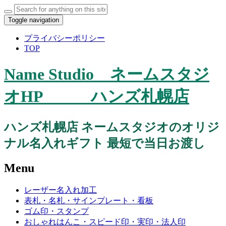
Search
for:
Toggle navigation
プライバシーポリシー
TOP
Name Studio ネームスタジ
オHP ハンズ札幌店
ハンズ札幌店 ネームスタジオのオリジ
ナル名入れギフト 最短で当日お渡し
Menu
Skip
レーザー名入れ加工
to
表札・名札・サインプレート・看板
content
ゴム印・スタンプ
おしゃれはんこ・スピード印・実印・法人印