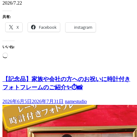
2026/7.22
共有:
X
Facebook
instagram
いいね:
読
み
込
み
【記念品】家族や会社の方へのお祝いに時計付き
中…
フォトフレームのご紹介✨⏱📸
2026年6月5日
2026年7月31日
namestudio