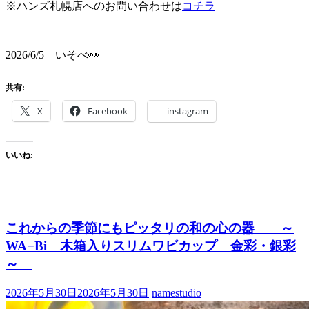
※ハンズ札幌店へのお問い合わせは
コチラ
2026/6/5 いそべ👀
共有:
X
Facebook
instagram
いいね:
これからの季節にもピッタリの和の心の器 ～
WA−Bi 木箱入りスリムワビカップ 金彩・銀彩
～
2026年5月30日
2026年5月30日
namestudio