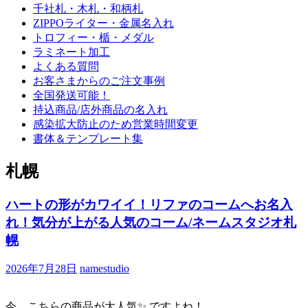
千社札・木札・和柄札
ZIPPOライター・金属名入れ
トロフィー・楯・メダル
ラミネート加工
よくある質問
お客さまからのご注文事例
全国発送可能！
持込商品/店外商品の名入れ
感染拡大防止のため営業時間変更
書体＆テンプレート集
札幌
ハートの形がカワイイ！リファのコームへお名入
れ！気分が上がる人気のコーム/ネームスタジオ札
幌
2026年7月28日
namestudio
今、こちらの商品が大人気✨ ですよね！