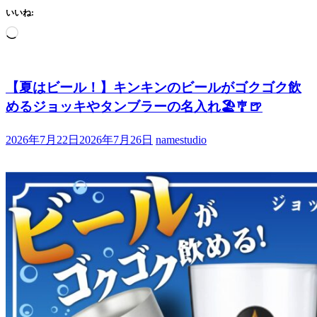
いいね:
読
み
込
み
【夏はビール！】キンキンのビールがゴクゴク飲
中…
めるジョッキやタンブラーの名入れ🏖️🎐🍺
2026年7月22日
2026年7月26日
namestudio