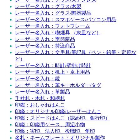
レーザー名入れ：グラス/木製
レーザー名入れ：グラス/陶器製品
レーザー名入れ：スマホケース/パソコン用品
レーザー名入れ：フォトフレーム
レーザー名入れ：喫煙具 （灰皿など）
レーザー名入れ：季節商品
レーザー名入れ：持込商品
レーザー名入れ：文房具/筆記具（ペン・鉛筆・定規な
ど）
レーザー名入れ：時計/壁掛け時計
レーザー名入れ：机上・卓上用品
レーザー名入れ：鏡
レーザー名入れ：革キーホルダー/タグ
レーザー名入れ：革製品
千社札・木札・和柄札
印鑑：おしゃれはんこ
印鑑：オリジナル印鑑/レーザーはんこ
印鑑：スピードはんこ（認め印、銀行印）
印鑑：印鑑用ケース、周辺小物
印鑑：実印、法人印、役職印、角印
名札・ネームプレート：オリジナル製作