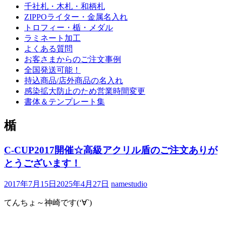
千社札・木札・和柄札
ZIPPOライター・金属名入れ
トロフィー・楯・メダル
ラミネート加工
よくある質問
お客さまからのご注文事例
全国発送可能！
持込商品/店外商品の名入れ
感染拡大防止のため営業時間変更
書体＆テンプレート集
楯
C-CUP2017開催☆高級アクリル盾のご注文ありが
とうございます！
2017年7月15日
2025年4月27日
namestudio
てんちょ～神崎です(‘∀`)