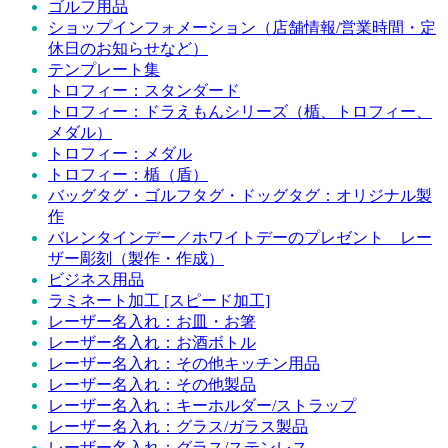
ゴルフ用品
ショップインフォメーション（店舗情報/営業時間・定
休日のお知らせなど）
テンプレート集
トロフィー：スタンダード
トロフィー：ドラえもんシリーズ（楯、トロフィー、
メダル）
トロフィー：メダル
トロフィー：楯（盾）
バッグタグ・ゴルフタグ・ドッグタグ：オリジナル製
作
バレンタインデー／ホワイトデーのプレゼント レー
ザー彫刻（製作・作成）
ビジネス用品
ラミネート加工 [スピード加工]
レーザー名入れ：お皿・お箸
レーザー名入れ：お酒ボトル
レーザー名入れ：その他キッチン用品
レーザー名入れ：その他製品
レーザー名入れ：キーホルダー/ストラップ
レーザー名入れ：グラス/ガラス製品
レーザー名入れ：グラス/ステンレス