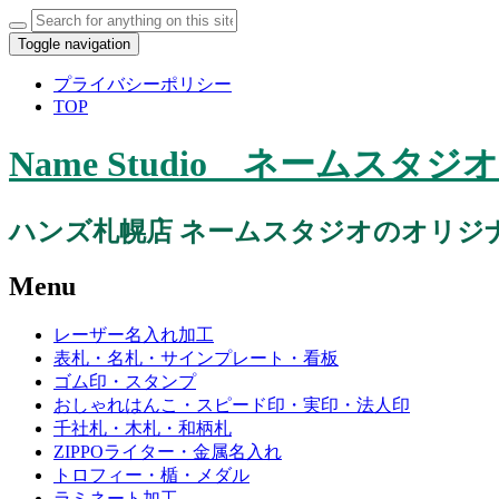
Search
for:
Toggle navigation
プライバシーポリシー
TOP
Name Studio ネーム
ハンズ札幌店 ネームスタジオのオリジ
Menu
Skip
レーザー名入れ加工
to
表札・名札・サインプレート・看板
content
ゴム印・スタンプ
おしゃれはんこ・スピード印・実印・法人印
千社札・木札・和柄札
ZIPPOライター・金属名入れ
トロフィー・楯・メダル
ラミネート加工