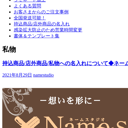
よくある質問
お客さまからのご注文事例
全国発送可能！
持込商品/店外商品の名入れ
感染拡大防止のため営業時間変更
書体＆テンプレート集
私物
持込商品/店外商品/私物への名入れについて◆ネー
2021年8月29日
namestudio