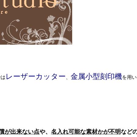
レーザーカッター
金属小型刻印機
では
、
を用い
償が出来ない点
や、
名入れ可能な素材かが不明
など