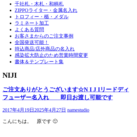
千社札・木札・和柄札
ZIPPOライター・金属名入れ
トロフィー・楯・メダル
ラミネート加工
よくある質問
お客さまからのご注文事例
全国発送可能！
持込商品/店外商品の名入れ
感染拡大防止のため営業時間変更
書体＆テンプレート集
NIJI
ご注文ありがとうございます☆N I J Iリードディ
フューザー名入れ 即日お渡し可能です
2017年4月19日
2025年4月27日
namestudio
こんにちは。 原です 🙂