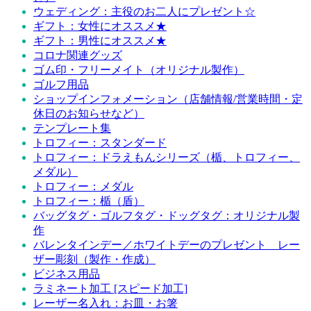
ウェディング：主役のお二人にプレゼント☆
ギフト：女性にオススメ★
ギフト：男性にオススメ★
コロナ関連グッズ
ゴム印・フリーメイト（オリジナル製作）
ゴルフ用品
ショップインフォメーション（店舗情報/営業時間・定
休日のお知らせなど）
テンプレート集
トロフィー：スタンダード
トロフィー：ドラえもんシリーズ（楯、トロフィー、
メダル）
トロフィー：メダル
トロフィー：楯（盾）
バッグタグ・ゴルフタグ・ドッグタグ：オリジナル製
作
バレンタインデー／ホワイトデーのプレゼント レー
ザー彫刻（製作・作成）
ビジネス用品
ラミネート加工 [スピード加工]
レーザー名入れ：お皿・お箸