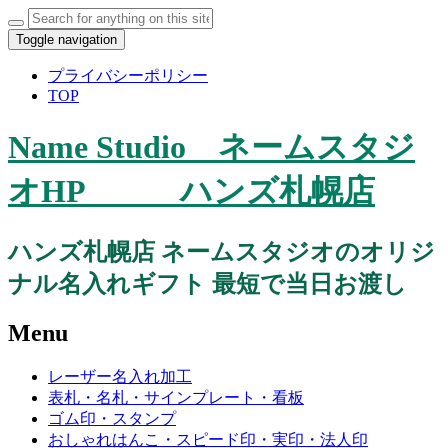
Search
for:
Toggle navigation
プライバシーポリシー
TOP
Name Studio ネームスタジ
オHP ハンズ札幌店
ハンズ札幌店 ネームスタジオのオリジ
ナル名入れギフト 最短で当日お渡し
Menu
Skip
レーザー名入れ加工
to
表札・名札・サインプレート・看板
content
ゴム印・スタンプ
おしゃれはんこ・スピード印・実印・法人印