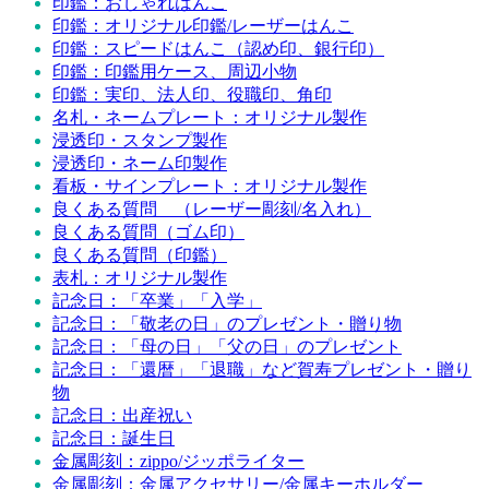
印鑑：おしゃれはんこ
印鑑：オリジナル印鑑/レーザーはんこ
印鑑：スピードはんこ（認め印、銀行印）
印鑑：印鑑用ケース、周辺小物
印鑑：実印、法人印、役職印、角印
名札・ネームプレート：オリジナル製作
浸透印・スタンプ製作
浸透印・ネーム印製作
看板・サインプレート：オリジナル製作
良くある質問 （レーザー彫刻/名入れ）
良くある質問（ゴム印）
良くある質問（印鑑）
表札：オリジナル製作
記念日：「卒業」「入学」
記念日：「敬老の日」のプレゼント・贈り物
記念日：「母の日」「父の日」のプレゼント
記念日：「還暦」「退職」など賀寿プレゼント・贈り
物
記念日：出産祝い
記念日：誕生日
金属彫刻：zippo/ジッポライター
金属彫刻：金属アクセサリー/金属キーホルダー