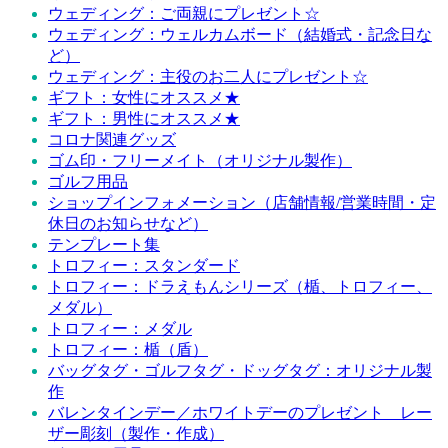
ウェディング：ご両親にプレゼント☆
ウェディング：ウェルカムボード（結婚式・記念日な
ど）
ウェディング：主役のお二人にプレゼント☆
ギフト：女性にオススメ★
ギフト：男性にオススメ★
コロナ関連グッズ
ゴム印・フリーメイト（オリジナル製作）
ゴルフ用品
ショップインフォメーション（店舗情報/営業時間・定
休日のお知らせなど）
テンプレート集
トロフィー：スタンダード
トロフィー：ドラえもんシリーズ（楯、トロフィー、
メダル）
トロフィー：メダル
トロフィー：楯（盾）
バッグタグ・ゴルフタグ・ドッグタグ：オリジナル製
作
バレンタインデー／ホワイトデーのプレゼント レー
ザー彫刻（製作・作成）