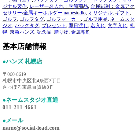
ジナル製作
,
レーザー名入れ：季節商品
,
金属彫刻：金属アク
セサリー/金属キーホルダー
namestudio
,
オリジナル
,
ギフト
,
ゴルフ
,
ゴルフタグ
,
ゴルフマーカー
,
ゴルフ用品
,
ネームスタ
ジオ
,
バッグタグ
,
プレゼント
,
即日渡し
,
名入れ
,
文字入れ
,
札
幌
,
東急ハンズ
,
記念品
,
贈り物
,
金属彫刻
基本店舗情報
●ハンズ 札幌店
〒060-8619
札幌市中央区北4条西2丁目
さっぽろ東急百貨店8Ｆ
●ネームスタジオ直通
011-211-4661
●メール
name@social-lead.com