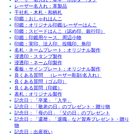
レーザー名入れ：革製品
千社札・木札・和柄札
印鑑：おしゃれはんこ
印鑑：オリジナル印鑑/レーザーはんこ
印鑑：スピードはんこ（認め印、銀行印）
印鑑：印鑑用ケース、周辺小物
印鑑：実印、法人印、役職印、角印
名札・ネームプレート：オリジナル製作
浸透印・スタンプ製作
浸透印・ネーム印製作
看板・サインプレート：オリジナル製作
良くある質問 （レーザー彫刻/名入れ）
良くある質問（ゴム印）
良くある質問（印鑑）
表札：オリジナル製作
記念日：「卒業」「入学」
記念日：「敬老の日」のプレゼント・贈り物
記念日：「母の日」「父の日」のプレゼント
記念日：「還暦」「退職」など賀寿プレゼント・贈り
物
記念日：出産祝い