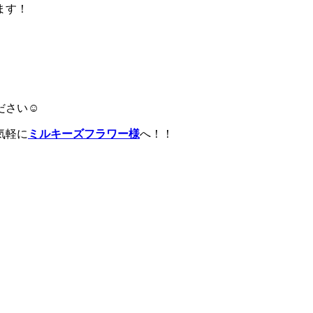
ます！
ださい☺
気軽に
ミルキーズフラワー様
へ！！