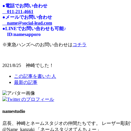
●電話でお問い合わせ
011-211-4661
●メールでお問い合わせ
name@social-lead.com
●LINEでお問い合わせも可能♪
I
D:n
amesapporo
※東急ハンズへのお問い合わせは
コチラ
2021/8/25 神崎でした！
The
この記事を書いた人
following
最新の記事
two
tabs
change
content
below.
namestudio
店長、神崎とネームスタジオの仲間たちです。 レーザー彫刻で
@Name_kanzaki 「ネームスタジオてんちょー」