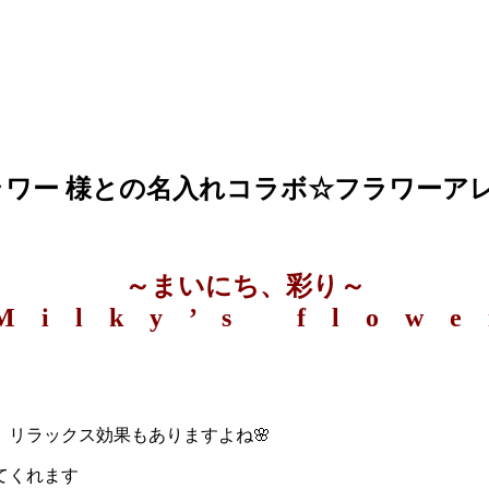
キーズフラワー 様との名入れコラボ☆フラワー
～まいにち、彩り～
M i l k y ’ s f l o w e 
リラックス効果もありますよね🌸
てくれます