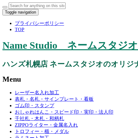
Search
for:
Toggle navigation
プライバシーポリシー
TOP
Name Studio ネーム
ハンズ札幌店 ネームスタジオのオリジ
Menu
Skip
レーザー名入れ加工
to
表札・名札・サインプレート・看板
content
ゴム印・スタンプ
おしゃれはんこ・スピード印・実印・法人印
千社札・木札・和柄札
ZIPPOライター・金属名入れ
トロフィー・楯・メダル
ラミネート加工