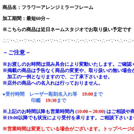
商品名：フラワーアレンジミラーフレーム
加工期間：最短60分～
※こちらの商品は近日ネームスタジオでお取り扱い予定です
∴∵‥∴‥∵‥∴‥∴‥∵‥∴‥∵‥∴‥∴‥∵‥∴‥∵‥∴‥∴
－ご注意－
※
お渡しのお時間は混み具合により変動いたします。ご確認
※掲載の商品は予告なく商品の変更や、取り扱いの無い場合
加工の一例となりますので、ご了承下さいませ。
※店外の商品への名入れは行っておりません。
●受付時間 レーザー彫刻名入れ等
19:00
まで
印鑑
19:30
まで
※上記のお時間以降も営業時間内 (
10:00～20:00
) はご相談
※19:00以降でも状況により受付を承ります。ご相談下さいま
※営業時間は変更している場合がございます。トップページ