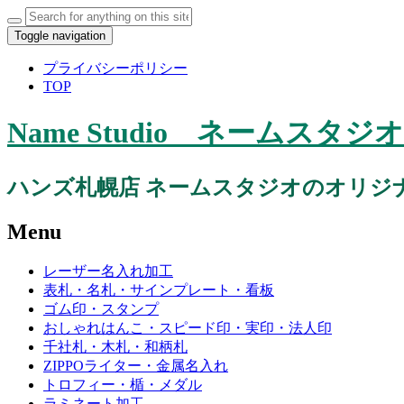
Search
for:
Toggle navigation
プライバシーポリシー
TOP
Name Studio ネーム
ハンズ札幌店 ネームスタジオのオリジ
Menu
Skip
レーザー名入れ加工
to
表札・名札・サインプレート・看板
content
ゴム印・スタンプ
おしゃれはんこ・スピード印・実印・法人印
千社札・木札・和柄札
ZIPPOライター・金属名入れ
トロフィー・楯・メダル
ラミネート加工