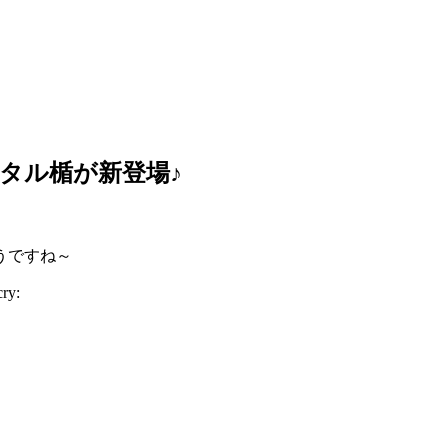
タル楯が新登場♪
うですね～
y: