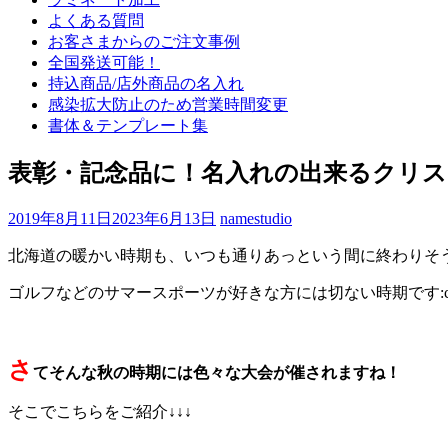
よくある質問
お客さまからのご注文事例
全国発送可能！
持込商品/店外商品の名入れ
感染拡大防止のため営業時間変更
書体＆テンプレート集
表彰・記念品に！名入れの出来るクリス
2019年8月11日
2023年6月13日
namestudio
北海道の暖かい時期も、いつも通りあっという間に終わりそ
ゴルフなどのサマースポーツが好きな方には切ない時期です:cr
さ
てそんな秋の時期には色々な大会が催されますね！
そこでこちらをご紹介↓↓↓