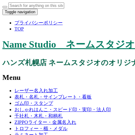
Toggle navigation
プライバシーポリシー
TOP
Name Studio ネーム
ハンズ札幌店 ネームスタジオのオリジ
Menu
レーザー名入れ加工
表札・名札・サインプレート・看板
ゴム印・スタンプ
おしゃれはんこ・スピード印・実印・法人印
千社札・木札・和柄札
ZIPPOライター・金属名入れ
トロフィー・楯・メダル
ラミネート加工